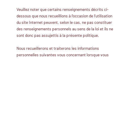
Veuillez noter que certains renseignements décrits ci-
dessous que nous recueillions à l’occasion de l’utilisation
du site Internet peuvent, selon le cas, ne pas constituer
des renseignements personnels au sens de la loi et ils ne
sont donc pas assujettis à la présente politique.
Nous recueillerons et traiterons les informations
personnelles suivantes vous concernant lorsque vous
remplissez les formulaires en ligne sur le site Internet :
Nom complet
Numéro de téléphone
Adresse courriel
Renseignements de nature
électronique
Il se peut que nous recueillions des renseignements qui