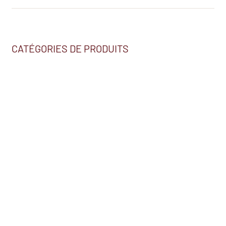
CATÉGORIES DE PRODUITS
Nous trouver
2230, BOUL. HÉBERT
SALABERRY-DE-VALLEYFIELD (QC) J6S 5T7