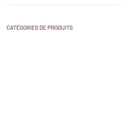
CATÉGORIES DE PRODUITS
Nous trouver
2230, BOUL. HÉBERT
SALABERRY-DE-VALLEYFIELD (QC) J6S 5T7