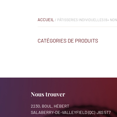
ACCUEIL
/ PÂTISSERIES INDIVIDUELLES (6+ NO
CATÉGORIES DE PRODUITS
Nous trouver
2230, BOUL. HÉBERT
SALABERRY-DE-VALLEYFIELD (QC) J6S 5T7