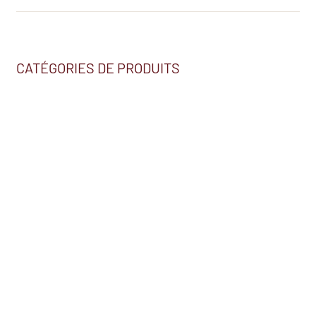
CATÉGORIES DE PRODUITS
Nous trouver
2230, BOUL. HÉBERT
SALABERRY-DE-VALLEYFIELD (QC) J6S 5T7