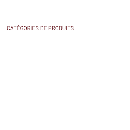
CATÉGORIES DE PRODUITS
Nous trouver
2230, BOUL. HÉBERT
SALABERRY-DE-VALLEYFIELD (QC) J6S 5T7