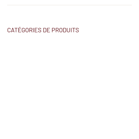
CATÉGORIES DE PRODUITS
Nous trouver
2230, BOUL. HÉBERT
SALABERRY-DE-VALLEYFIELD (QC) J6S 5T7