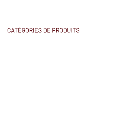
CATÉGORIES DE PRODUITS
Nous trouver
2230, BOUL. HÉBERT
SALABERRY-DE-VALLEYFIELD (QC) J6S 5T7