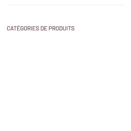
CATÉGORIES DE PRODUITS
Nous trouver
2230, BOUL. HÉBERT
SALABERRY-DE-VALLEYFIELD (QC) J6S 5T7